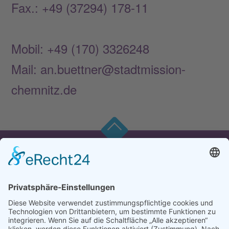
Fax.: +49 (37294) 178-11
Mobil: +49 (170) 3326248
Mail: an.buettner@stadtmission-
chemnitz.de