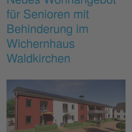
für Senioren mit
Behinderung im
Wichernhaus
Waldkirchen