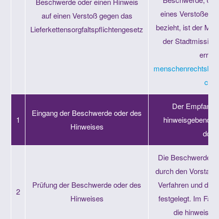
Beschwerde oder einen Hinweis
eines Verstoßes 
auf einen Verstoß gegen das
bezieht, ist der Me
Lieferkettensorgfaltspflichtengesetz
der Stadtmission
erreic
menschenrechtsbeau
chem
Der Empfang w
Eingang der Beschwerde oder des
1
hinweisgebenden 
Hinweises
doku
Die Beschwerde od
durch den Vorstand 
Prüfung der Beschwerde oder des
Verfahren und die 
2
Hinweises
festgelegt. Im Fall
die hinweisge