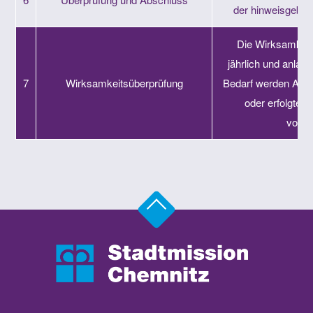
der hinweisgeben
Die Wirksamkeit
jährlich und anlas
7
Wirksamkeitsüberprüfung
Bedarf werden Anp
oder erfolgte
vorg