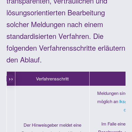
transparenten, vertraulichen und
lösungsorientierten Bearbeitung
solcher Meldungen nach einem
standardisierten Verfahren. Die
folgenden Verfahrensschritte erläutern
den Ablauf.
Verfahrensschritt
A
Meldungen sind v
möglich an
lksg-h
che
Im Falle eines 
Der Hinweisgeber meldet eine
Beschwerde, die 