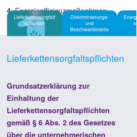
Energieeffizienzmaßnahmen
4.
Lieferkettensorgfalt
Diskriminierungs-
Energ
spflichten
und
s
Beschwerdestelle
Lieferketten­sorgfaltspflichten
Grundsatzerklärung zur
Einhaltung der
Lieferkettensorgfaltspflichten
gemäß § 6 Abs. 2 des Gesetzes
über die unternehmerischen