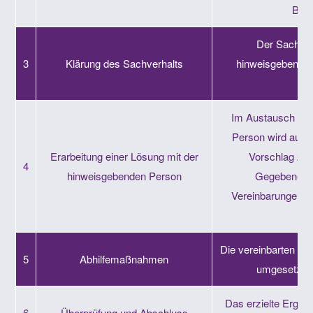
Beg
Der Sachverh
3
Klärung des Sachverhalts
hinweisgebenden
ge
Im Austausch mit
Person wird aufba
Erarbeitung einer Lösung mit der
Vorschlag zur 
4
hinweisgebenden Person
Gegebenenfa
Vereinbarungen 
get
Die vereinbarten A
5
Abhilfemaßnahmen
umgesetzt u
Das erzielte Ergeb
6
Überprüfung und Abschluss